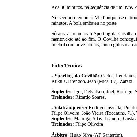
Aos 30 minutos, na sequência de um livre, Za
No segundo tempo, o Vilafranquense entrou
minutos. A bola embateu no poste.
Só aos 71 minutos o Sporting da Covilhã co
manteve-se até ao fim. O Covilhã conseguiu
futebol com nove pontos, cinco golos marca
Ficha Técnica:
- Sporting da Covilhã:
Carlos Henriques, 
Kukula, Brendon, Jean (Mica, 87), Zarabi.
Suplentes:
Igor, Deividson, Joel, Rodrigo, 
Treinador:
Ricardo Soares.
- Vilafranquense:
Rodrigo Josviaki, Polido
Filipe Oliveira, João Vieira (Tocantins, 71),
Suplentes:
Maringá, Silas, Leandro, Gustavo
Treinador:
Filipe Oliveira
Árbitro:
Hugo Silva (AF Santarém).