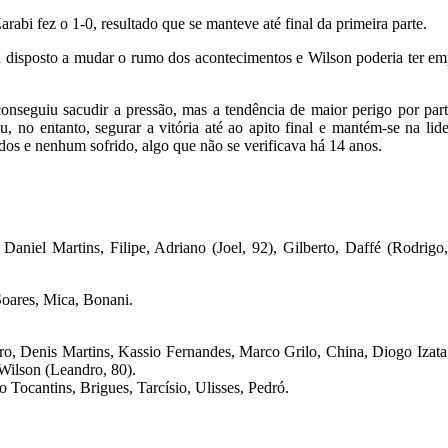
rabi fez o 1-0, resultado que se manteve até final da primeira parte.
 disposto a mudar o rumo dos acontecimentos e Wilson poderia ter em
nseguiu sacudir a pressão, mas a tendência de maior perigo por parte
, no entanto, segurar a vitória até ao apito final e mantém-se na lid
dos e nenhum sofrido, algo que não se verificava há 14 anos.
Daniel Martins, Filipe, Adriano (Joel, 92), Gilberto, Daffé (Rodrigo
Soares, Mica, Bonani.
ro, Denis Martins, Kassio Fernandes, Marco Grilo, China, Diogo Izata,
 Wilson (Leandro, 80).
 Tocantins, Brigues, Tarcísio, Ulisses, Pedró.