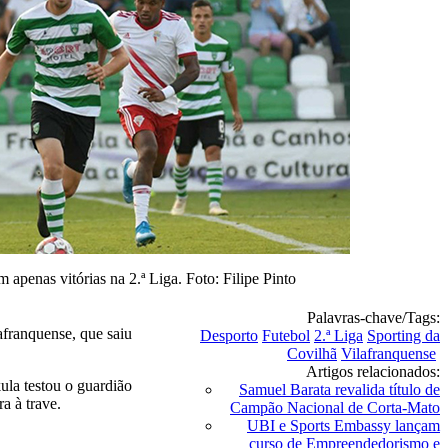
apenas vitórias na 2.ª Liga. Foto: Filipe Pinto
Palavras-chave/Tags:
afranquense, que saiu
Desporto
Futebol
2.ª Liga
Sporting da
Covilhã
Vilafranquense
Artigos relacionados:
ula testou o guardião
Samuel Barata revalida título de
a à trave.
Campão Nacional de Corta-Mato
UBI e Sports Embassy lançam
curso de Empreendedorismo e