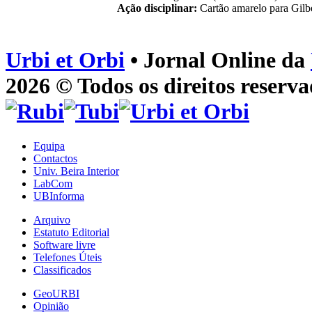
Ação disciplinar:
Cartão amarelo para Gilbe
Urbi et Orbi
• Jornal Online da
2026 © Todos os direitos reserva
Equipa
Contactos
Univ. Beira Interior
LabCom
UBInforma
Arquivo
Estatuto Editorial
Software livre
Telefones Úteis
Classificados
GeoURBI
Opinião