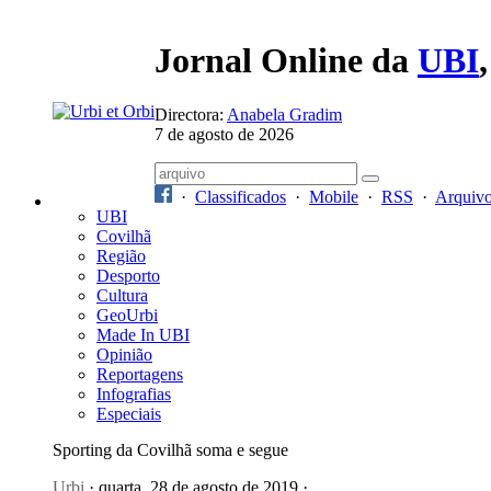
Jornal Online da
UBI
Directora:
Anabela Gradim
7 de agosto de 2026
·
Classificados
·
Mobile
·
RSS
·
Arquiv
UBI
Covilhã
Região
Desporto
Cultura
GeoUrbi
Made In UBI
Opinião
Reportagens
Infografias
Especiais
Sporting da Covilhã soma e segue
Urbi
· quarta, 28 de agosto de 2019 ·