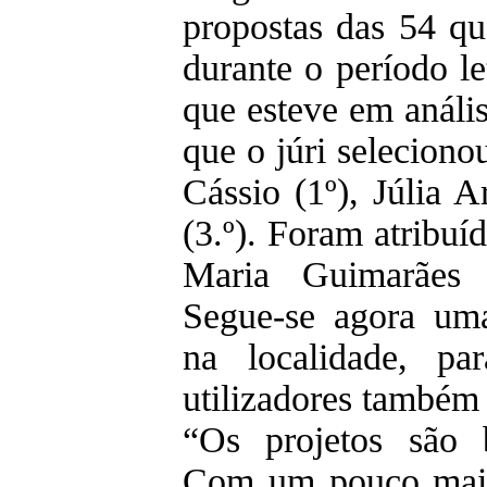
propostas das 54 q
durante o período le
que esteve em análi
que o júri selecion
Cássio (1º), Júlia 
(3.º). Foram atribu
Maria Guimarães 
Segue-se agora uma
na localidade, pa
utilizadores também
“Os projetos são b
Com um pouco mais