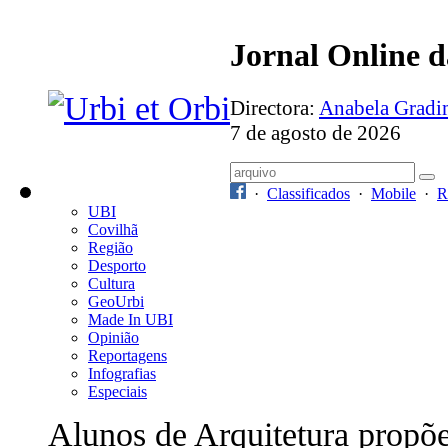
Jornal Online 
Directora:
Anabela Grad
7 de agosto de 2026
·
Classificados
·
Mobile
·
R
UBI
Covilhã
Região
Desporto
Cultura
GeoUrbi
Made In UBI
Opinião
Reportagens
Infografias
Especiais
Alunos de Arquitetura prop