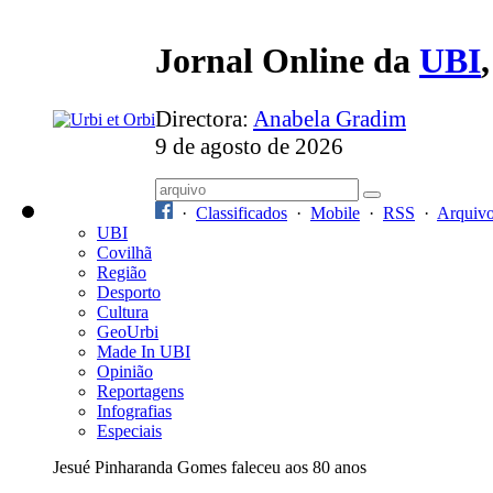
Jornal Online da
UBI
Directora:
Anabela Gradim
9 de agosto de 2026
·
Classificados
·
Mobile
·
RSS
·
Arquiv
UBI
Covilhã
Região
Desporto
Cultura
GeoUrbi
Made In UBI
Opinião
Reportagens
Infografias
Especiais
Jesué Pinharanda Gomes faleceu aos 80 anos