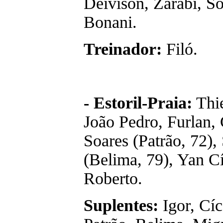
Deivison, Zarabi, So
Bonani.
Treinador:
Filó.
- Estoril-Praia:
Thie
João Pedro, Furlan, 
Soares (Patrão, 72)
(Belima, 79), Yan Cí
Roberto.
Suplentes:
Igor, Cí