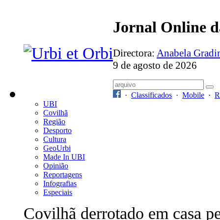
Jornal Online 
Directora:
Anabela Grad
9 de agosto de 2026
·
Classificados
·
Mobile
·
R
UBI
Covilhã
Região
Desporto
Cultura
GeoUrbi
Made In UBI
Opinião
Reportagens
Infografias
Especiais
Covilhã derrotado em casa p