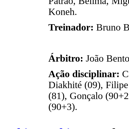
Patrão, Belima, Mig
Koneh.
Treinador:
Bruno Ba
Árbitro:
João Bento
Ação disciplinar:
Ca
Diakhité (09), Filipe
(81), Gonçalo (90+
(90+3).