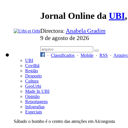
Jornal Online da
UBI
Directora:
Anabela Gradim
9 de agosto de 2026
·
Classificados
·
Mobile
·
RSS
·
Arquiv
UBI
Covilhã
Região
Desporto
Cultura
GeoUrbi
Made In UBI
Opinião
Reportagens
Infografias
Especiais
Sábado o bombo é o centro das atenções em Alcongosta