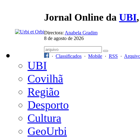
Jornal Online da
UBI
Directora:
Anabela Gradim
8 de agosto de 2026
·
Classificados
·
Mobile
·
RSS
·
Arquiv
UBI
Covilhã
Região
Desporto
Cultura
GeoUrbi