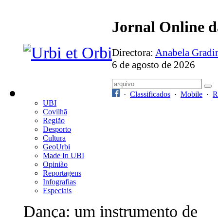
Jornal Online 
Directora:
Anabela Grad
6 de agosto de 2026
·
Classificados
·
Mobile
·
R
UBI
Covilhã
Região
Desporto
Cultura
GeoUrbi
Made In UBI
Opinião
Reportagens
Infografias
Especiais
Dança: um instrumento de