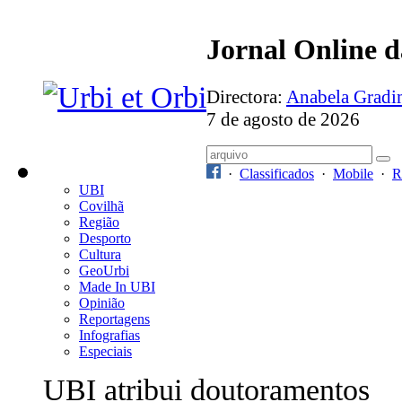
Jornal Online 
Directora:
Anabela Grad
7 de agosto de 2026
·
Classificados
·
Mobile
·
R
UBI
Covilhã
Região
Desporto
Cultura
GeoUrbi
Made In UBI
Opinião
Reportagens
Infografias
Especiais
UBI atribui doutoramentos