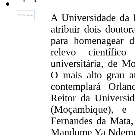
A Universidade da B
22173 visitas
atribuir dois douto
para homenagear d
relevo científic
universitária, de 
O mais alto grau at
contemplará Orlan
Reitor da Univers
(Moçambique), e 
Fernandes da Mata,
Mandume Ya Ndemuf