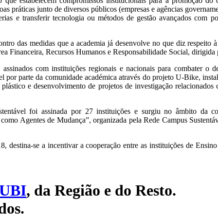
ão que estabelecem compromissos institucionais para a promoção do
as práticas junto de diversos públicos (empresas e agências governamen
rcerias e transferir tecnologia ou métodos de gestão avançados com p
tro das medidas que a academia já desenvolve no que diz respeito à 
rea Financeira, Recursos Humanos e Responsabilidade Social, dirigida 
assinados com instituições regionais e nacionais para combater o de
vel por parte da comunidade académica através do projeto U-Bike, insta
o plástico e desenvolvimento de projetos de investigação relacionados
entável foi assinada por 27 instituições e surgiu no âmbito da c
ior como Agentes de Mudança”, organizada pela Rede Campus Sustentáv
 destina-se a incentivar a cooperação entre as instituições de Ensin
UBI
, da Região e do Resto.
dos.