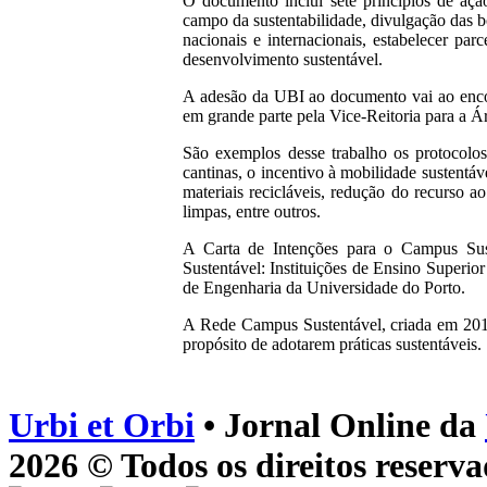
O documento inclui sete princípios de aç
campo da sustentabilidade, divulgação das bo
nacionais e internacionais, estabelecer pa
desenvolvimento sustentável.
A adesão da UBI ao documento vai ao encon
em grande parte pela Vice-Reitoria para a Á
São exemplos desse trabalho os protocolos 
cantinas, o incentivo à mobilidade sustentá
materiais recicláveis, redução do recurso a
limpas, entre outros.
A Carta de Intenções para o Campus Sust
Sustentável: Instituições de Ensino Super
de Engenharia da Universidade do Porto.
A Rede Campus Sustentável, criada em 2018,
propósito de adotarem práticas sustentáveis.
Urbi et Orbi
• Jornal Online da
2026 © Todos os direitos reserva