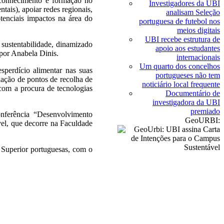
 conhecimento e formação no
Investigadores da UBI
tais), apoiar redes regionais,
analisam Seleção
otenciais impactos na área do
portuguesa de futebol nos
meios digitais
UBI recebe estrutura de
sustentabilidade, dinamizado
apoio aos estudantes
por Anabela Dinis.
internacionais
Um quarto dos concelhos
sperdício alimentar nas suas
portugueses não tem
lação de pontos de recolha de
noticiário local frequente
 com a procura de tecnologias
Documentário de
investigadora da UBI
premiado
onferência “Desenvolvimento
GeoURBI:
el, que decorre na Faculdade
o Superior portuguesas, com o