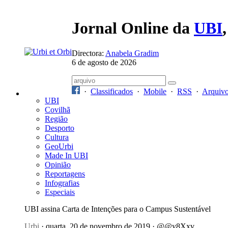
Jornal Online da
UBI
Directora:
Anabela Gradim
6 de agosto de 2026
·
Classificados
·
Mobile
·
RSS
·
Arquiv
UBI
Covilhã
Região
Desporto
Cultura
GeoUrbi
Made In UBI
Opinião
Reportagens
Infografias
Especiais
UBI assina Carta de Intenções para o Campus Sustentável
Urbi
· quarta, 20 de novembro de 2019 · @@y8Xxv