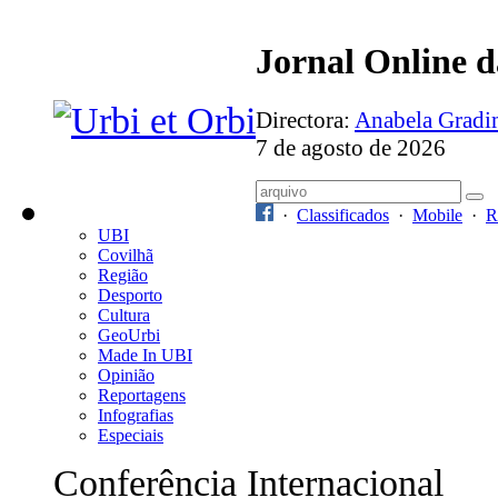
Jornal Online 
Directora:
Anabela Grad
7 de agosto de 2026
·
Classificados
·
Mobile
·
R
UBI
Covilhã
Região
Desporto
Cultura
GeoUrbi
Made In UBI
Opinião
Reportagens
Infografias
Especiais
Conferência Internacional