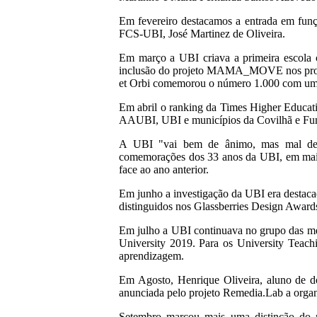
Em fevereiro destacamos a entrada em funç
FCS-UBI, José Martinez de Oliveira.
Em março a UBI criava a primeira escola c
inclusão do projeto MAMA_MOVE nos projet
et Orbi comemorou o número 1.000 com uma
Em abril o ranking da Times Higher Educat
AAUBI, UBI e municípios da Covilhã e Fun
A UBI "vai bem de ânimo, mas mal de o
comemorações dos 33 anos da UBI, em maio
face ao ano anterior.
Em junho a investigação da UBI era destaca
distinguidos nos Glassberries Design Award
Em julho a UBI continuava no grupo das m
University 2019. Para os University Teach
aprendizagem.
Em Agosto, Henrique Oliveira, aluno de d
anunciada pelo projeto Remedia.Lab a orga
Setembro marcou mais uma distinção do 