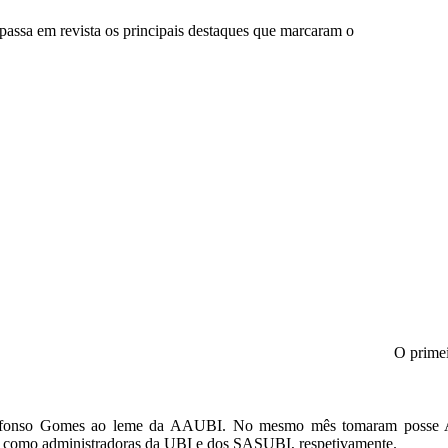
 passa em revista os principais destaques que marcaram o
O primei
e Afonso Gomes ao leme da AAUBI. No mesmo mês tomaram posse A
 como administradoras da UBI e dos SASUBI, respetivamente.