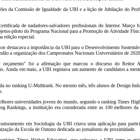
ões da Comissão de Igualdade da UBI e a lição de Jubilação do Profe
ertificada de nadadores-salvadores profissionais do Interior. Março
os-piloto do Programa Nacional para a Promoção de Atividade Física
 edição especial.
ion destacava a importância da UBI para o Desenvolvimento Sustentá
dão a organização dos Campeonatos Nacionais Universitários de 2020
rçamento" foi a afirmação que marcou o discurso do Reitor A
. Ainda em maio, a UBI registava um aumento de candidatos a mest
da no ranking U-Multirank. No mesmo mês, três alunos de Design Indu
s.
elhores universidades jovens do mundo, segundo o ranking Times Hig
ing Rankings, a instituição era considerada entre as 100 melhores d
outoramento em Sociologia da UBI criava uma aplicação para partici
nização da Escola de Outono dedicada ao jornalismo de proximidade.
ranking Times Higher Education, que colocava a UBI entre as m