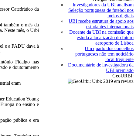
Investigadores da UBI analisam
ssor Catedrático da
Seleção portuguesa de futebol nos
meios digitais
UBI recebe estrutura de apoio aos
 foi também o mês da
estudantes internacionais
. Neste mês, o Urbi
Docente da UBI na comissão que
estuda a localização do futuro
aeroporto de Lisboa
vel e a FADU dava à
Um quarto dos concelhos
.
portugueses não tem noticiário
local frequente
ntónio Fidalgo nas
Documentário de investigadora da
rado e doutoramento
UBI premiado
GeoURBI:
strial eram
her Education Young
a Europa no ensino e
pação pública e era
elhores. Também em