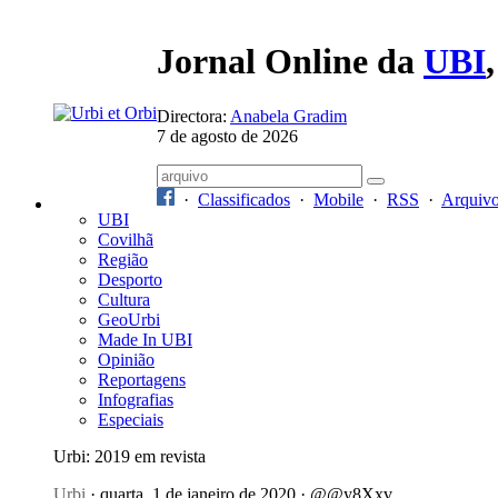
Jornal Online da
UBI
Directora:
Anabela Gradim
7 de agosto de 2026
·
Classificados
·
Mobile
·
RSS
·
Arquiv
UBI
Covilhã
Região
Desporto
Cultura
GeoUrbi
Made In UBI
Opinião
Reportagens
Infografias
Especiais
Urbi: 2019 em revista
Urbi
· quarta, 1 de janeiro de 2020 · @@y8Xxv