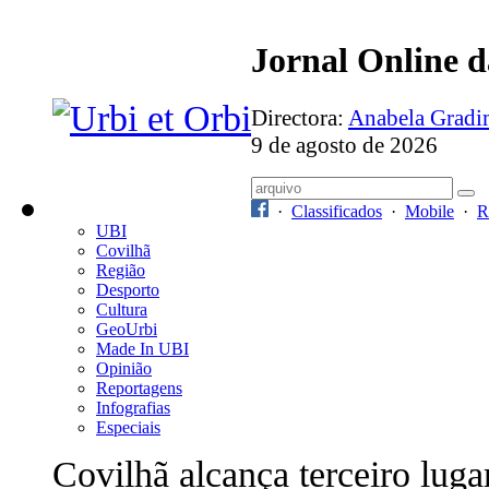
Jornal Online 
Directora:
Anabela Grad
9 de agosto de 2026
·
Classificados
·
Mobile
·
R
UBI
Covilhã
Região
Desporto
Cultura
GeoUrbi
Made In UBI
Opinião
Reportagens
Infografias
Especiais
Covilhã alcança terceiro luga