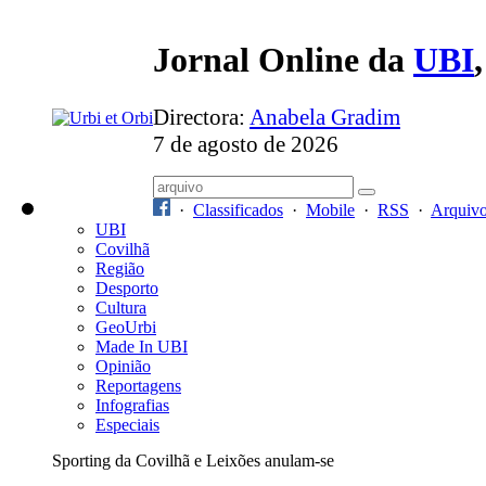
Jornal Online da
UBI
Directora:
Anabela Gradim
7 de agosto de 2026
·
Classificados
·
Mobile
·
RSS
·
Arquiv
UBI
Covilhã
Região
Desporto
Cultura
GeoUrbi
Made In UBI
Opinião
Reportagens
Infografias
Especiais
Sporting da Covilhã e Leixões anulam-se