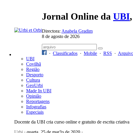
Jornal Online da
UBI
Directora:
Anabela Gradim
8 de agosto de 2026
·
Classificados
·
Mobile
·
RSS
·
Arquiv
UBI
Covilhã
Região
Desporto
Cultura
GeoUrbi
Made In UBI
Opinião
Reportagens
Infografias
Especiais
Docente da UBI cria curso online e gratuito de escrita criativa
Urbi
· quarta, 25 de mar?o de 2020 ·