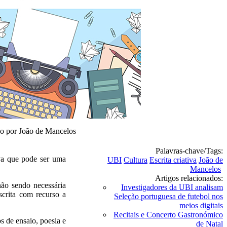
do por João de Mancelos
Palavras-chave/Tags:
va que pode ser uma
UBI
Cultura
Escrita criativa
João de
Mancelos
Artigos relacionados:
não sendo necessária
Investigadores da UBI analisam
escrita com recurso a
Seleção portuguesa de futebol nos
meios digitais
Recitais e Concerto Gastronómico
s de ensaio, poesia e
de Natal