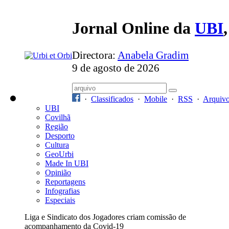
Jornal Online da
UBI
Directora:
Anabela Gradim
9 de agosto de 2026
·
Classificados
·
Mobile
·
RSS
·
Arquiv
UBI
Covilhã
Região
Desporto
Cultura
GeoUrbi
Made In UBI
Opinião
Reportagens
Infografias
Especiais
Liga e Sindicato dos Jogadores criam comissão de
acompanhamento da Covid-19