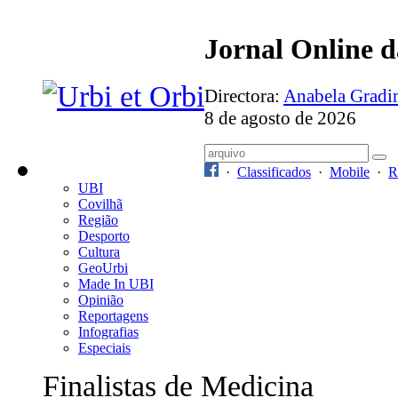
Jornal Online 
Directora:
Anabela Grad
8 de agosto de 2026
·
Classificados
·
Mobile
·
R
UBI
Covilhã
Região
Desporto
Cultura
GeoUrbi
Made In UBI
Opinião
Reportagens
Infografias
Especiais
Finalistas de Medicina