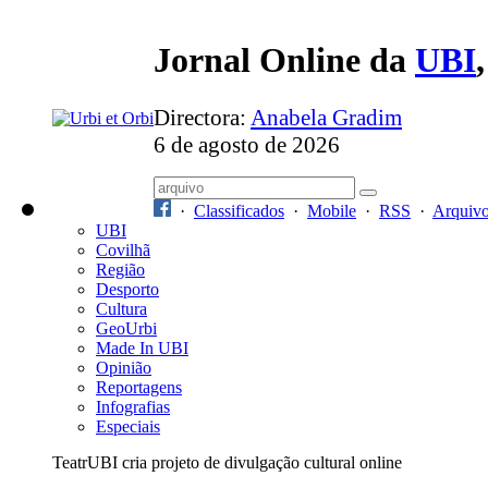
Jornal Online da
UBI
Directora:
Anabela Gradim
6 de agosto de 2026
·
Classificados
·
Mobile
·
RSS
·
Arquiv
UBI
Covilhã
Região
Desporto
Cultura
GeoUrbi
Made In UBI
Opinião
Reportagens
Infografias
Especiais
TeatrUBI cria projeto de divulgação cultural online