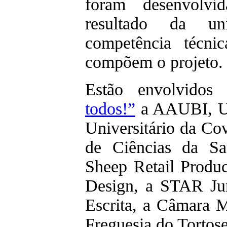
foram desenvolvi
resultado da u
competência técni
compõem o projeto.
Estão envolvido
todos!”
a AAUBI, UB
Universitário da Co
de Ciências da S
Sheep Retail Produ
Design, a STAR Jun
Escrita, a Câmara 
Freguesia do Tortos