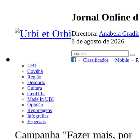
Jornal Online 
Directora:
Anabela Grad
8 de agosto de 2026
·
Classificados
·
Mobile
·
R
UBI
Covilhã
Região
Desporto
Cultura
GeoUrbi
Made In UBI
Opinião
Reportagens
Infografias
Especiais
Campanha "Fazer mais, por