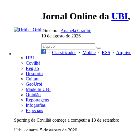
Jornal Online da
UBI
Directora:
Anabela Gradim
10 de agosto de 2026
·
Classificados
·
Mobile
·
RSS
·
Arquiv
UBI
Covilhã
Região
Desporto
Cultura
GeoUrbi
Made In UBI
Opinião
Reportagens
Infografias
Especiais
Sporting da Covilhã começa a competir a 13 de setembro
Urbi
· quarta, 5 de agosto de 2020 ·