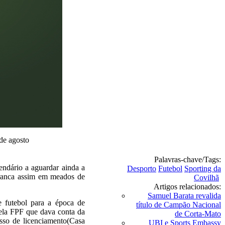
de agosto
Palavras-chave/Tags:
endário a aguardar ainda a
Desporto
Futebol
Sporting da
rranca assim em meados de
Covilhã
Artigos relacionados:
Samuel Barata revalida
e futebol para a época de
título de Campão Nacional
ela FPF que dava conta da
de Corta-Mato
sso de licenciamento(Casa
UBI e Sports Embassy