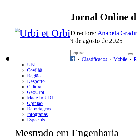
Jornal Online 
Directora:
Anabela Grad
9 de agosto de 2026
·
Classificados
·
Mobile
·
R
UBI
Covilhã
Região
Desporto
Cultura
GeoUrbi
Made In UBI
Opinião
Reportagens
Infografias
Especiais
Mestrado em Engenharia