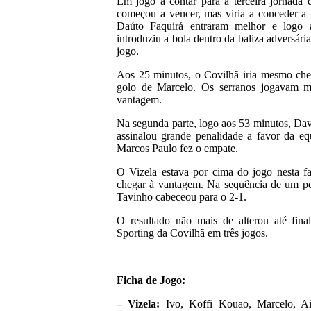
Em jogo a contar para a terceira jornada d
começou a vencer, mas viria a conceder a r
Daúto Faquirá entraram melhor e logo 
introduziu a bola dentro da baliza adversári
jogo.
Aos 25 minutos, o Covilhã iria mesmo che
golo de Marcelo. Os serranos jogavam m
vantagem.
Na segunda parte, logo aos 53 minutos, David
assinalou grande penalidade a favor da e
Marcos Paulo fez o empate.
O Vizela estava por cima do jogo nesta f
chegar à vantagem. Na sequência de um p
Tavinho cabeceou para o 2-1.
O resultado não mais de alterou até fina
Sporting da Covilhã em três jogos.
Ficha de Jogo:
– Vizela:
Ivo, Koffi Kouao, Marcelo, Ai