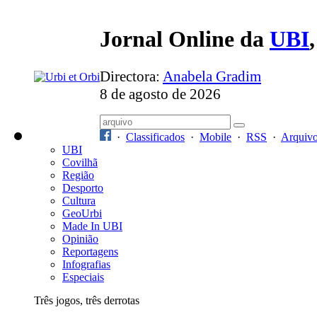
Jornal Online da
UBI
Directora:
Anabela Gradim
8 de agosto de 2026
·
Classificados
·
Mobile
·
RSS
·
Arquiv
UBI
Covilhã
Região
Desporto
Cultura
GeoUrbi
Made In UBI
Opinião
Reportagens
Infografias
Especiais
Três jogos, três derrotas