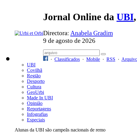
Jornal Online da
UBI
Directora:
Anabela Gradim
9 de agosto de 2026
·
Classificados
·
Mobile
·
RSS
·
Arquiv
UBI
Covilhã
Região
Desporto
Cultura
GeoUrbi
Made In UBI
Opinião
Reportagens
Infografias
Especiais
Alunas da UBI são campeãs nacionais de remo