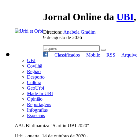
Jornal Online da
UBI
Directora:
Anabela Gradim
9 de agosto de 2026
·
Classificados
·
Mobile
·
RSS
·
Arquiv
UBI
Covilhã
Região
Desporto
Cultura
GeoUrbi
Made In UBI
Opinião
Reportagens
Infografias
Especiais
AAUBI dinamiza "Start in UBI 2020"
Urbi
· quarta, 14 de outubro de 2020 ·