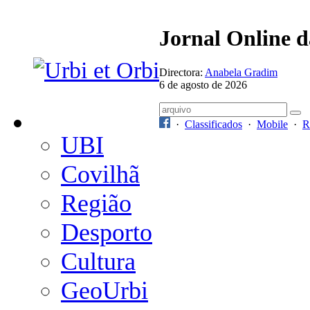
Jornal Online 
Directora:
Anabela Gradim
6 de agosto de 2026
·
Classificados
·
Mobile
·
R
UBI
Covilhã
Região
Desporto
Cultura
GeoUrbi