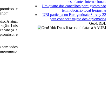
estudantes internacionais
Um quarto dos concelhos portugueses não
mpromisso e
tem noticiário local frequente
erior”.
UBI participa no Eurograduate Survey 22
para conhecer trajeto dos diplomados
iro. A atual
GeoURBI:
ireção. Luís
encabeça a
 promissor e
a com todos
mpromisso,