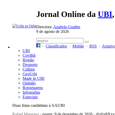
Jornal Online da
UBI
Directora:
Anabela Gradim
9 de agosto de 2026
·
Classificados
·
Mobile
·
RSS
·
Arquiv
UBI
Covilhã
Região
Desporto
Cultura
GeoUrbi
Made In UBI
Opinião
Reportagens
Infografias
Especiais
Duas listas candidatas à AAUBI
Rafael Mangana
· quarta, 9 de dezembro de 2020 · @@y8Xxv