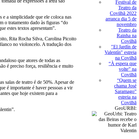
a tomada de expressões à letra são
Festival de
Teatro da
Covilhã 2022
s e a simplicidade que ele coloca nas
arranca dia 5 de
om o tratamento dado às figuras “do
novembro
ue estes textos apresentam”.
Teatro da
Rainha na
ito, Rita Rocha Silva, Carolina Picoito
Covilhã
Blanco no violoncelo. A tradução dos
"El Jardín de
Valentín" estreia
na Covilhã
andaloso que atores de todas as
“À espera que
o é preciso força, resiliência e muito
volte” na
Covilhã
“Quem se
s salas de teatro é de 50%. Apesar de
chama José
ue é importante é haver pessoas a vir
Saramago”
nantes que hoje existem para a
estreia na
Covilhã
GeoURBI:
lentin”.