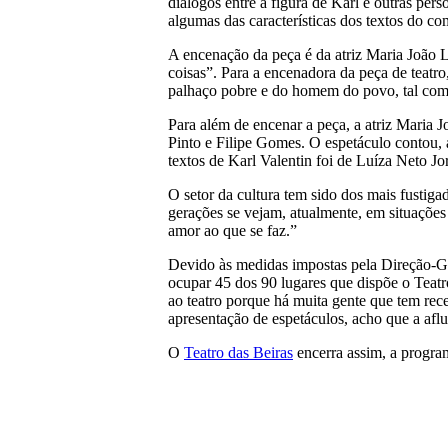
diálogos entre a figura de Karl e outras per
algumas das características dos textos do c
A encenação da peça é da atriz Maria João Lu
coisas”. Para a encenadora da peça de teatr
palhaço pobre e do homem do povo, tal como
Para além de encenar a peça, a atriz Maria 
Pinto e Filipe Gomes. O espetáculo contou,
textos de Karl Valentin foi de Luíza Neto Jo
O setor da cultura tem sido dos mais fustiga
gerações se vejam, atualmente, em situações t
amor ao que se faz.”
Devido às medidas impostas pela Direção-Ge
ocupar 45 dos 90 lugares que dispõe o Teatr
ao teatro porque há muita gente que tem rece
apresentação de espetáculos, acho que a aflu
O
Teatro das Beiras
encerra assim, a progra