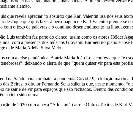
sonagens de classes trabalhadoras mais baixas. A arte de desconversar e 
omediante alemão.
ís que revela apreciar “o absurdo que Karl Valentin usa nos seus texto
o, o destaque que quis fazer à personagem de Karl Valentin prende-se c
 com o jogo de palavras e o contínuo desentendimento na linguagem q
João Luís também faz parte do elenco, assim como os atores Hélder Agap
 ainda, com a presença dos músicos Giovanni Barbieri no piano e José 
rge e de Maria Adélia Silva Melo.
dos com a crise pandémica. A atriz Maria João Luís confessa que “é esc
enebrosas”, deixando o alerta de que “quem quiser vir para esta profissã
ral da Saúde para combater a pandemia Covid-19, a lotação máxima da
o das Beiras, o diretor Fernando Sena salienta que, neste momento, “o q
io de sair e de vir para espaços que são fechados. Dentro das condicio
ência tem sido ótima”.
mação de 2020 com a peça “A Ida ao Teatro e Outros Textos de Karl Va