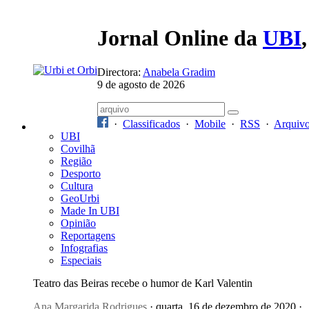
Jornal Online da
UBI
Directora:
Anabela Gradim
9 de agosto de 2026
·
Classificados
·
Mobile
·
RSS
·
Arquiv
UBI
Covilhã
Região
Desporto
Cultura
GeoUrbi
Made In UBI
Opinião
Reportagens
Infografias
Especiais
Teatro das Beiras recebe o humor de Karl Valentin
Ana Margarida Rodrigues
· quarta, 16 de dezembro de 2020 ·