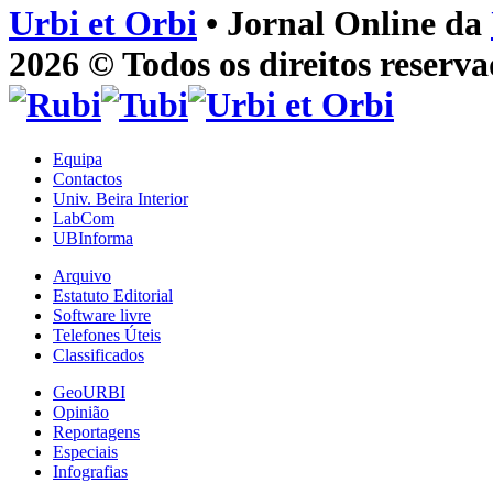
Urbi et Orbi
• Jornal Online da
2026 © Todos os direitos reserva
Equipa
Contactos
Univ. Beira Interior
LabCom
UBInforma
Arquivo
Estatuto Editorial
Software livre
Telefones Úteis
Classificados
GeoURBI
Opinião
Reportagens
Especiais
Infografias