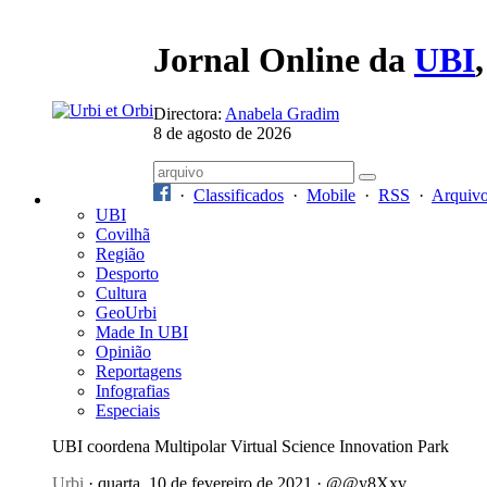
Jornal Online da
UBI
Directora:
Anabela Gradim
8 de agosto de 2026
·
Classificados
·
Mobile
·
RSS
·
Arquiv
UBI
Covilhã
Região
Desporto
Cultura
GeoUrbi
Made In UBI
Opinião
Reportagens
Infografias
Especiais
UBI coordena Multipolar Virtual Science Innovation Park
Urbi
· quarta, 10 de fevereiro de 2021 · @@y8Xxv