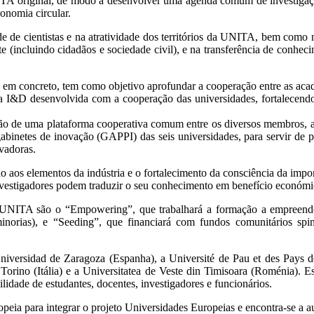
A original, de modo a desenvolver uma agenda comum de investigação
conomia circular.
 de cientistas e na atratividade dos territórios da UNITA, bem como na 
(incluindo cidadãos e sociedade civil), e na transferência de conheci
I, em concreto, tem como objetivo aprofundar a cooperação entre as ac
na I&D desenvolvida com a cooperação das universidades, fortalecend
iação de uma plataforma cooperativa comum entre os diversos membros, 
gabinetes de inovação (GAPPI) das seis universidades, para servir de 
ovadoras.
o aos elementos da indústria e o fortalecimento da consciência da impor
vestigadores podem traduzir o seu conhecimento em benefício económi
-UNITA são o “Empowering”, que trabalhará a formação a empreended
inorias), e “Seeding”, que financiará com fundos comunitários sp
iversidad de Zaragoza (Espanha), a Université de Pau et des Pays 
 Torino (Itália) e a Universitatea de Veste din Timisoara (Roménia). 
lidade de estudantes, docentes, investigadores e funcionários.
peia para integrar o projeto Universidades Europeias e encontra-se a au