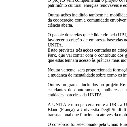
O projeto vem complementar o projeto UNIT
património cultural, energias renováveis e e
Outras ações incidirão também na mobilidade
da cooperação com a comunidade envolvente 
ciência aberta.
O pacote de tarefas que é liderado pela UB
favorecer a criação de empresas baseadas 
UNITA.
Estão previstas três ações centradas na cr
Park, que vai contar com o contributo dos 
que estas tenham acesso às práticas mais in
Noutra vertente, será proporcionada formaçã
a mudança de mentalidade sobre como os in
Outros programas incluídos no projeto Re
estudantes de doutoramento, mulheres e m
entidades parceiras da UNITA.
A UNITA é uma parceria entre a UBI, a Un
Blanc (França), a Università Degli Studi di
transnacional que funcionará através da mobi
O consórcio foi selecionado pela União Euro