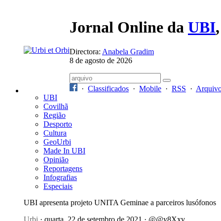
Jornal Online da
UBI
Directora:
Anabela Gradim
8 de agosto de 2026
·
Classificados
·
Mobile
·
RSS
·
Arquiv
UBI
Covilhã
Região
Desporto
Cultura
GeoUrbi
Made In UBI
Opinião
Reportagens
Infografias
Especiais
UBI apresenta projeto UNITA Geminae a parceiros lusófonos
Urbi
· quarta, 22 de setembro de 2021 · @@y8Xxv