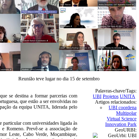
Reunião teve lugar no dia 15 de setembro
Palavras-chave/Tags:
ue se destina a formar parcerias com
UBI
Projetos
UNITA
portuguesa, que estão a ser envolvidas no
Artigos relacionados:
ipação da equipa UNITA, liderada pelo
UBI coordena
Multipolar
Virtual Science
particular com universidades ligada às
Innovation Park
o e Romeno. Prevê-se a associação de
GeoURBI:
Timor Leste, Cabo Verde, Moçambique,