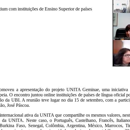
ntium com instituições de Ensino Superior de países
romoveu a apresentação do projeto UNITA Geminae, uma iniciativa q
peia. O encontro juntou online instituições de países de língua oficial 
o da UBI. A reunião teve lugar no dia 15 de setembro, com a partic
ação, José Páscoa.
ternacional ativa da UNITA que compartilhe os mesmos valores, neste 
e da UNITA. Neste caso, o Português, Castelhano, Francês, Italian
, Burkina Faso, Senegal, Colômbia, Argentina, México, Marrocos, 