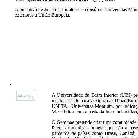
A iniciativa destina-se a fortalecer o consórcio Universitas Mo
exteriores à União Europeia.
A Universidade da Beira Interior (UBI) p
22172 visitas
instituições de países externos à União Euro
UNITA - Universitas Montium, por indicaçã
Vice-Reitor com a pasta da Internacionaliz
O Geminae pretende criar uma comunidade in
línguas românicas, aquelas que são a bas
parceiros de países como Brasil, Canadá