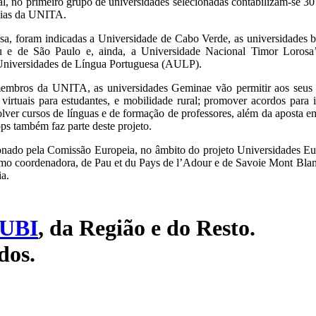
, no primeiro grupo de universidades selecionadas contabilizam-se 30 in
emias da UNITA.
sa, foram indicadas a Universidade de Cabo Verde, as universidades bra
 e de São Paulo e, ainda, a Universidade Nacional Timor Lorosa’
 Universidades de Língua Portuguesa (AULP).
membros da UNITA, as universidades Geminae vão permitir aos seus a
virtuais para estudantes, e mobilidade rural; promover acordos para i
olver cursos de línguas e de formação de professores, além da aposta 
ps também faz parte deste projeto.
nado pela Comissão Europeia, no âmbito do projeto Universidades Eu
 como coordenadora, de Pau et du Pays de l’Adour e de Savoie Mont Bla
a.
UBI
, da Região e do Resto.
dos.