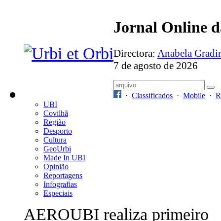
Jornal Online 
Directora:
Anabela Grad
7 de agosto de 2026
·
Classificados
·
Mobile
·
R
UBI
Covilhã
Região
Desporto
Cultura
GeoUrbi
Made In UBI
Opinião
Reportagens
Infografias
Especiais
AEROUBI realiza primeiro