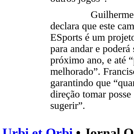
Guilherme Q
declara que este ca
ESports é um projet
para andar e poderá 
próximo ano, e até 
melhorado”. Francis
garantindo que “qua
direção tomar posse
sugerir”.
Urbi et Orbi
• Jornal O