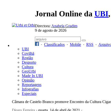
Jornal Online da
UBI
Directora:
Anabela Gradim
9 de agosto de 2026
·
Classificados
·
Mobile
·
RSS
·
Arquiv
UBI
Covilhã
Região
Desporto
Cultura
GeoUrbi
Made In UBI
Opinião
Reportagens
Infografias
Especiais
Câmara de Castelo Branco promove Encontro da Cultura Ciga
Diogo Ferreira
· quarta, 14 de abril de 2021 ·