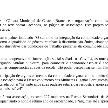
tre a Câmara Municipal de Castelo Branco e a organização comunit
na rede social Facebook, na página da associação. Este projeto te
 tarde.
om o painel intitulado “O caminho da integração da comunidade cigana
omo a igualdade de género, combate à discriminação étnica, abando
o ilustrativo das condições de trabalho precárias da comunidade cig
uma cooperativa de intervenção social sediada na Covilhã, assume 
Segundo Antónia Silvestre, para combater o abandono escolar é nec
mas competências através da escola, vão poder perspetivar-se num futu
rticipação de alguns elementos da comunidade cigana, com o intuito de
Associação para o Desenvolvimento das Mulheres Ciganas Portuguesas
riada por si “há vinte anos atrás pudesse estar a dar resposta e apoio
da mais estável”.
as à sua associação, existem “27 mulheres na Escola Secundária da 
equentando o nono e sétimo ano de escolaridade, e “algumas até a apren