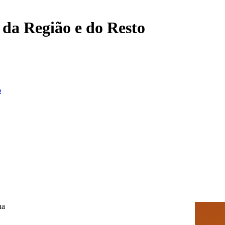
, da Região e do Resto
o
na