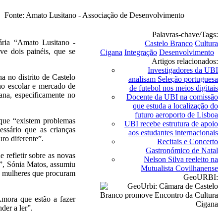
Fonte: Amato Lusitano - Associação de Desenvolvimento
Palavras-chave/Tags:
ária “Amato Lusitano -
Castelo Branco
Cultura
ve dois painéis, que se
Cigana
Integração
Desenvolvimento
Artigos relacionados:
Investigadores da UBI
 no distrito de Castelo
analisam Seleção portuguesa
no escolar e mercado de
de futebol nos meios digitais
ana, especificamente no
Docente da UBI na comissão
que estuda a localização do
futuro aeroporto de Lisboa
que “existem problemas
UBI recebe estrutura de apoio
essário que as crianças
aos estudantes internacionais
ro diferente”.
Recitais e Concerto
Gastronómico de Natal
 refletir sobre as novas
Nelson Silva reeleito na
”, Sónia Matos, assumiu
Mutualista Covilhanense
 às mulheres que procuram
GeoURBI:
Amora que estão a fazer
der a ler”.