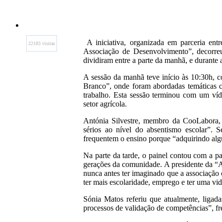
A iniciativa, organizada em parceria en
22183 visitas
Associação de Desenvolvimento”, decorreu 
dividiram entre a parte da manhã, e durante a
A sessão da manhã teve início às 10:30h, c
Branco”, onde foram abordadas temáticas c
trabalho. Esta sessão terminou com um víde
setor agrícola.
Antónia Silvestre, membro da CooLabora, 
sérios ao nível do absentismo escolar”. 
frequentem o ensino porque “adquirindo algu
Na parte da tarde, o painel contou com a pa
gerações da comunidade. A presidente da “
nunca antes ter imaginado que a associação c
ter mais escolaridade, emprego e ter uma vi
Sónia Matos referiu que atualmente, ligad
processos de validação de competências”, fr