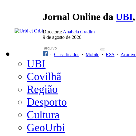
Jornal Online da
UBI
Directora:
Anabela Gradim
9 de agosto de 2026
·
Classificados
·
Mobile
·
RSS
·
Arquiv
UBI
Covilhã
Região
Desporto
Cultura
GeoUrbi