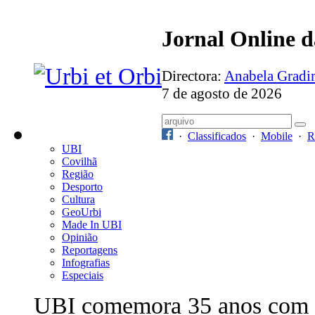
Jornal Online 
Directora:
Anabela Grad
7 de agosto de 2026
·
Classificados
·
Mobile
·
R
UBI
Covilhã
Região
Desporto
Cultura
GeoUrbi
Made In UBI
Opinião
Reportagens
Infografias
Especiais
UBI comemora 35 anos com