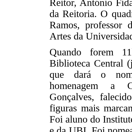
Reitor, António Fid
da Reitoria. O quad
Ramos, professor 
Artes da Universida
Quando forem 11
Biblioteca Central (
que dará o no
homenagem a Ca
Gonçalves, faleci
figuras mais marcan
Foi aluno do Institu
e da UBI. Foi nomea