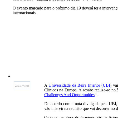
O evento marcado para o próximo dia 19 deverá ter a intervenç
internacionais.
A
Universidade da Beira Interior (UBI)
vai
22175 visitas
Clínicos na Europa. A sessão realiza-se no
Challenges And Opportunities
”.
De acordo com a nota divulgada pela UBI, 
vão intervir na reunião que vai decorrer no 
Os dois membros do Governo são participant