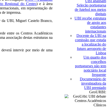
UBI analisam
to Regional do Centro
) e à área
Seleção portuguesa
nternacionais, em representação de
de futebol nos meios
a de imprensa.
digitais
UBI recebe estrutura
or da UBI, Miguel Castelo Branco,
de apoio aos
estudantes
internacionais
rede entre os Centros Académicos
Docente da UBI na
uma associação destas estruturas na
comissão que estuda
a localização do
futuro aeroporto de
 deverá intervir por meio de uma
Lisboa
Um quarto dos
concelhos
portugueses não tem
noticiário local
frequente
Documentário de
investigadora da
UBI premiado
GeoURBI: