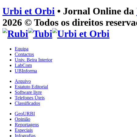
Urbi et Orbi
• Jornal Online da
2026 © Todos os direitos reserva
Equipa
Contactos
Univ. Beira Interior
LabCom
UBInforma
Arquivo
Estatuto Editorial
Software livre
Telefones Úteis
Classificados
GeoURBI
Opinião
Reportagens
Especiais
Infografias