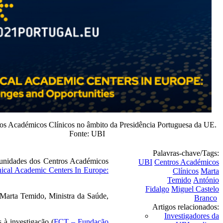
os Académicos Clínicos no âmbito da Presidência Portuguesa da UE.
Fonte: UBI
Palavras-chave/Tags:
rtunidades dos Centros Académicos
UBI
Centros Académicos
nical Academic Centers In Europe:
Clínicos
Marta
Temido
António
Fidalgo
Miguel Castelo
 Marta Temido, Ministra da Saúde,
Branco
Artigos relacionados:
Investigadores da
 à investigação (
FCT – Fundação