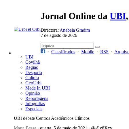
Jornal Online da
UBI
Directora:
Anabela Gradim
7 de agosto de 2026
·
Classificados
·
Mobile
·
RSS
·
Arquiv
UBI
Covilhã
Região
Desporto
Cultura
GeoUrbi
Made In UBI
Opinião
Reportagens
Infografias
Especiais
UBI debate Centros Académicos Clínicos
Marta Bessa
· quarta, 5 de maio de 2021 · @@y8Xxv