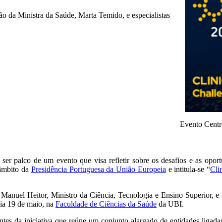
ão da Ministra da Saúde, Marta Temido, e especialistas
Evento Centr
 ser palco de um evento que visa refletir sobre os desafios e as opo
 âmbito da
Presidência Portuguesa da União Europeia
e intitula-se “
Cli
Manuel Heitor, Ministro da Ciência, Tecnologia e Ensino Superior, e
dia 19 de maio, na
Faculdade de Ciências da Saúde
da UBI.
es da iniciativa que reúne um conjunto alargado de entidades ligadas