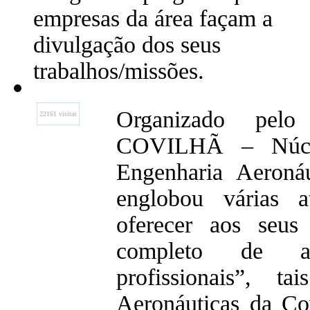
empresas da área façam a
divulgação dos seus
trabalhos/missões.
Organizado p
22161 visitas
COVILHÃ – Núcle
Engenharia Aeron
englobou várias 
oferecer aos seus
completo de at
profissionais”, t
Aeronáuticas da Co