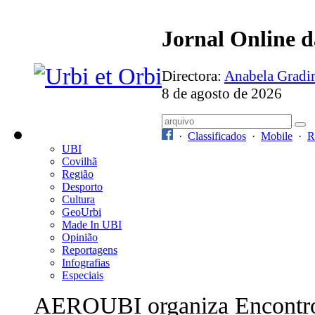
Jornal Online 
Directora:
Anabela Grad
8 de agosto de 2026
·
Classificados
·
Mobile
·
R
UBI
Covilhã
Região
Desporto
Cultura
GeoUrbi
Made In UBI
Opinião
Reportagens
Infografias
Especiais
AEROUBI organiza Encontr