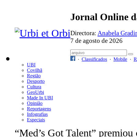
Jornal Online 
Directora:
Anabela Grad
7 de agosto de 2026
·
Classificados
·
Mobile
·
R
UBI
Covilhã
Região
Desporto
Cultura
GeoUrbi
Made In UBI
Opinião
Reportagens
Infografias
Especiais
“Med’s Got Talent” premiou 