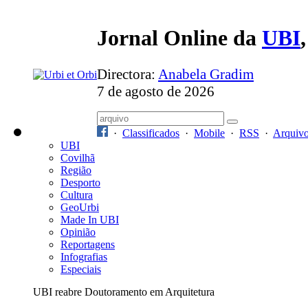
Jornal Online da
UBI
Directora:
Anabela Gradim
7 de agosto de 2026
·
Classificados
·
Mobile
·
RSS
·
Arquiv
UBI
Covilhã
Região
Desporto
Cultura
GeoUrbi
Made In UBI
Opinião
Reportagens
Infografias
Especiais
UBI reabre Doutoramento em Arquitetura