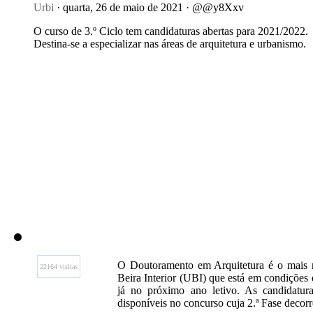
Urbi
· quarta, 26 de maio de 2021 · @@y8Xxv
O curso de 3.º Ciclo tem candidaturas abertas para 2021/2022.
Destina-se a especializar nas áreas de arquitetura e urbanismo.
O Doutoramento em Arquitetura é o mais r
22164 visitas
Beira Interior (UBI) que está em condições 
já no próximo ano letivo. As candidatura
disponíveis no concurso cuja 2.ª Fase decorre