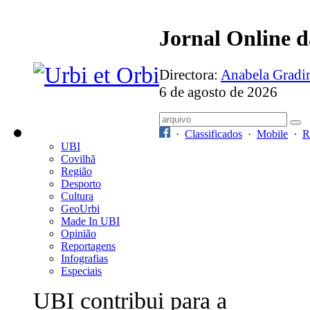
Jornal Online 
Directora:
Anabela Grad
6 de agosto de 2026
·
Classificados
·
Mobile
·
R
UBI
Covilhã
Região
Desporto
Cultura
GeoUrbi
Made In UBI
Opinião
Reportagens
Infografias
Especiais
UBI contribui para a