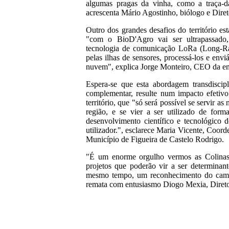
algumas pragas da vinha, como a traça-da
acrescenta Mário Agostinho, biólogo e Dire
Outro dos grandes desafios do território es
"com o BioD'Agro vai ser ultrapassado,
tecnologia de comunicação LoRa (Long-Ran
pelas ilhas de sensores, processá-los e enviá
nuvem", explica Jorge Monteiro, CEO da e
Espera-se que esta abordagem transdiscipl
complementar, resulte num impacto efetivo
território, que "só será possível se servir a
região, e se vier a ser utilizado de for
desenvolvimento científico e tecnológico
utilizador.", esclarece Maria Vicente, Coord
Município de Figueira de Castelo Rodrigo.
"É um enorme orgulho vermos as Colinas
projetos que poderão vir a ser determinante
mesmo tempo, um reconhecimento do caminh
remata com entusiasmo Diogo Mexia, Direto