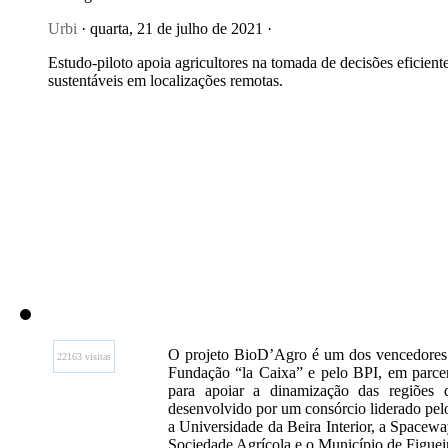
Urbi
· quarta, 21 de julho de 2021 ·
Estudo-piloto apoia agricultores na tomada de decisões eficient
sustentáveis em localizações remotas.
O projeto BioD’Agro é um dos vencedores 
22163 visitas
Fundação “la Caixa” e pelo BPI, em parce
para apoiar a dinamização das regiões d
desenvolvido por um consórcio liderado pel
a Universidade da Beira Interior, a Spacew
Sociedade Agrícola e o Município de Figuei