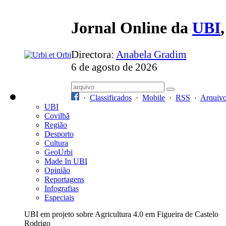
Jornal Online da
UBI
Directora:
Anabela Gradim
6 de agosto de 2026
·
Classificados
·
Mobile
·
RSS
·
Arquiv
UBI
Covilhã
Região
Desporto
Cultura
GeoUrbi
Made In UBI
Opinião
Reportagens
Infografias
Especiais
UBI em projeto sobre Agricultura 4.0 em Figueira de Castelo
Rodrigo