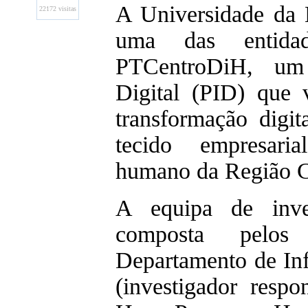
A Universidade da B
22172 visitas
uma das entida
PTCentroDiH, um
Digital (PID) que v
transformação digi
tecido empresari
humano da Região C
A equipa de inv
composta pelos 
Departamento de Inf
(investigador respo