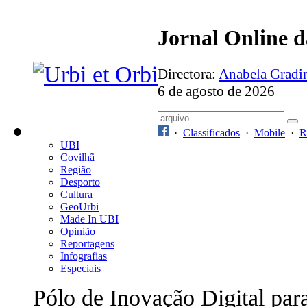
Jornal Online 
Directora:
Anabela Grad
6 de agosto de 2026
·
Classificados
·
Mobile
·
R
UBI
Covilhã
Região
Desporto
Cultura
GeoUrbi
Made In UBI
Opinião
Reportagens
Infografias
Especiais
Pólo de Inovação Digital par