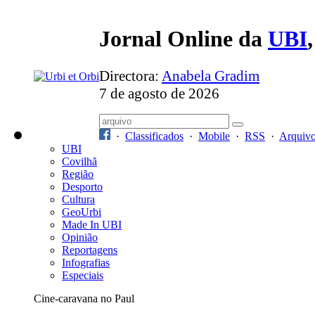
Jornal Online da
UBI
Directora:
Anabela Gradim
7 de agosto de 2026
·
Classificados
·
Mobile
·
RSS
·
Arquiv
UBI
Covilhã
Região
Desporto
Cultura
GeoUrbi
Made In UBI
Opinião
Reportagens
Infografias
Especiais
Cine-caravana no Paul