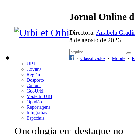
Jornal Online 
Directora:
Anabela Grad
8 de agosto de 2026
·
Classificados
·
Mobile
·
R
UBI
Covilhã
Região
Desporto
Cultura
GeoUrbi
Made In UBI
Opinião
Reportagens
Infografias
Especiais
Oncologia em destaque no