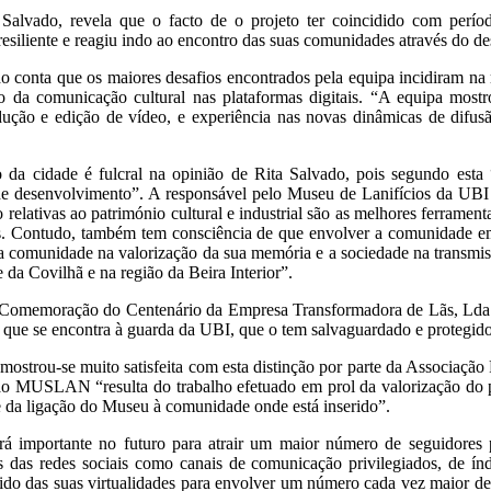
 Salvado, revela que o facto de o projeto ter coincidido com per
resiliente e reagiu indo ao encontro das suas comunidades através do d
do conta que os maiores desafios encontrados pela equipa incidiram na 
 da comunicação cultural nas plataformas digitais. “A equipa mostrou
odução e edição de vídeo, e experiência nas novas dinâmicas de difu
co da cidade é fulcral na opinião de Rita Salvado, pois segundo esta
o de desenvolvimento”. A responsável pelo Museu de Lanifícios da UBI 
elativas ao património cultural e industrial são as melhores ferrament
s. Contudo, também tem consciência de que envolver a comunidade em
a comunidade na valorização da sua memória e a sociedade na transmiss
 da Covilhã e na região da Beira Interior”.
 «Comemoração do Centenário da Empresa Transformadora de Lãs, Lda
ial que se encontra à guarda da UBI, que o tem salvaguardado e proteg
mostrou-se muito satisfeita com esta distinção por parte da Associaç
o MUSLAN “resulta do trabalho efetuado em prol da valorização do p
e da ligação do Museu à comunidade onde está inserido”.
rá importante no futuro para atrair um maior número de seguidores 
 das redes sociais como canais de comunicação privilegiados, de índol
tido das suas virtualidades para envolver um número cada vez maior de