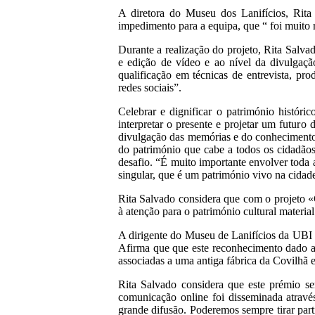
A diretora do Museu dos Lanifícios, Rita
impedimento para a equipa, que “ foi muito 
Durante a realização do projeto, Rita Salva
e edição de vídeo e ao nível da divulgação
qualificação em técnicas de entrevista, pr
redes sociais”.
Celebrar e dignificar o património históri
interpretar o presente e projetar um futur
divulgação das memórias e do conhecimento r
do património que cabe a todos os cidadão
desafio. “É muito importante envolver toda 
singular, que é um património vivo na cidade
Rita Salvado considera que com o projeto
à atenção para o património cultural mater
A dirigente do Museu de Lanifícios da UBI 
Afirma que que este reconhecimento dado a
associadas a uma antiga fábrica da Covilhã 
Rita Salvado considera que este prémio se
comunicação online foi disseminada através
grande difusão. Poderemos sempre tirar par