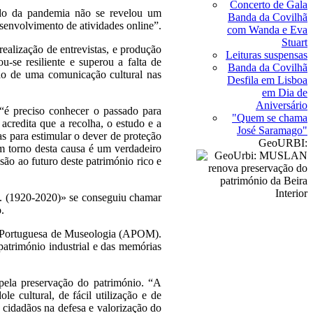
Concerto de Gala
íodo da pandemia não se revelou um
Banda da Covilhã
esenvolvimento de atividades online”.
com Wanda e Eva
Stuart
realização de entrevistas, e produção
Leituras suspensas
-se resiliente e superou a falta de
Banda da Covilhã
são de uma comunicação cultural nas
Desfila em Lisboa
em Dia de
Aniversário
 “é preciso conhecer o passado para
"Quem se chama
acredita que a recolha, o estudo e a
José Saramago"
as para estimular o dever de proteção
GeoURBI:
 torno desta causa é um verdadeiro
ão ao futuro deste património rico e
. (1920-2020)» se conseguiu chamar
ido.
ão Portuguesa de Museologia (APOM).
atrimónio industrial e das memórias
pela preservação do património. “A
e cultural, de fácil utilização e de
 cidadãos na defesa e valorização do