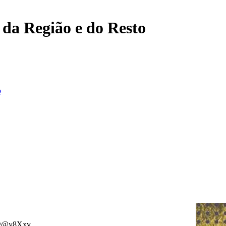
, da Região e do Resto
o
· @@y8Xxv