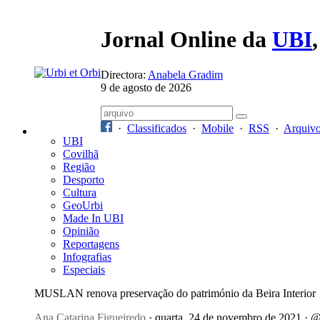
Jornal Online da
UBI
Directora:
Anabela Gradim
9 de agosto de 2026
·
Classificados
·
Mobile
·
RSS
·
Arquiv
UBI
Covilhã
Região
Desporto
Cultura
GeoUrbi
Made In UBI
Opinião
Reportagens
Infografias
Especiais
MUSLAN renova preservação do património da Beira Interior
Ana Catarina Figueiredo
· quarta, 24 de novembro de 2021 