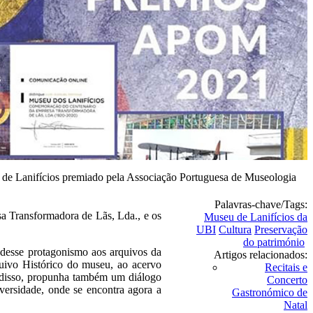
de Lanifícios premiado pela Associação Portuguesa de Museologia
Palavras-chave/Tags:
a Transformadora de Lãs, Lda., e os
Museu de Lanifícios da
UBI
Cultura
Preservação
do património
 desse protagonismo aos arquivos da
Artigos relacionados:
uivo Histórico do museu, ao acervo
Recitais e
m disso, propunha também um diálogo
Concerto
iversidade, onde se encontra agora a
Gastronómico de
Natal