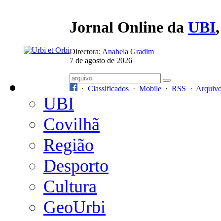
Jornal Online da
UBI
Directora:
Anabela Gradim
7 de agosto de 2026
·
Classificados
·
Mobile
·
RSS
·
Arquiv
UBI
Covilhã
Região
Desporto
Cultura
GeoUrbi