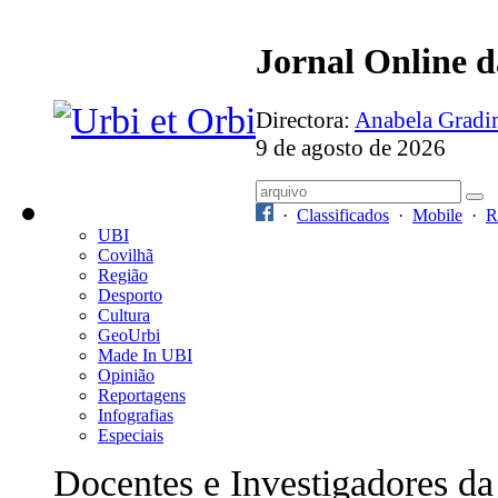
Jornal Online 
Directora:
Anabela Grad
9 de agosto de 2026
·
Classificados
·
Mobile
·
R
UBI
Covilhã
Região
Desporto
Cultura
GeoUrbi
Made In UBI
Opinião
Reportagens
Infografias
Especiais
Docentes e Investigadores da