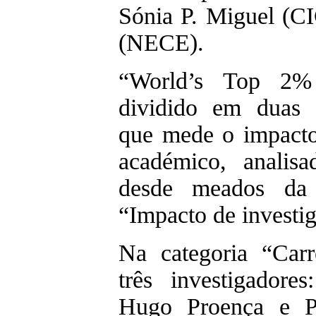
Sónia P. Miguel (C
(NECE).
“World’s Top 2% S
dividido em duas c
que mede o impacto
académico, analis
desde meados da
“Impacto de investi
Na categoria “Car
três investigadore
Hugo Proença e Pa