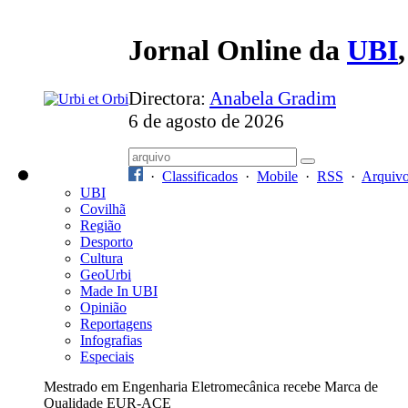
Jornal Online da
UBI
Directora:
Anabela Gradim
6 de agosto de 2026
·
Classificados
·
Mobile
·
RSS
·
Arquiv
UBI
Covilhã
Região
Desporto
Cultura
GeoUrbi
Made In UBI
Opinião
Reportagens
Infografias
Especiais
Mestrado em Engenharia Eletromecânica recebe Marca de
Qualidade EUR-ACE