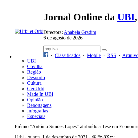
Jornal Online da
UBI
Directora:
Anabela Gradim
6 de agosto de 2026
·
Classificados
·
Mobile
·
RSS
·
Arquiv
UBI
Covilhã
Região
Desporto
Cultura
GeoUrbi
Made In UBI
Opinião
Reportagens
Infografias
Especiais
Prémio "António Simões Lopes" atribuído a Tese em Economi
Urbi
· quarta, 1 de dezembro de 2021 · @@y8Xxv