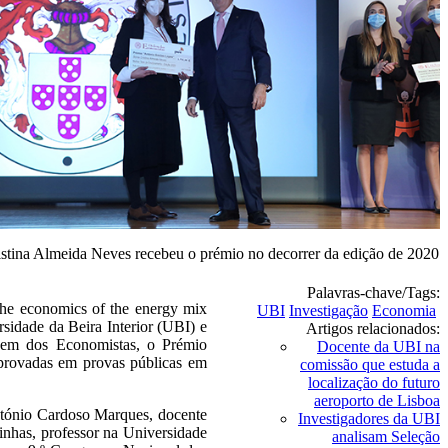
istina Almeida Neves recebeu o prémio no decorrer da edição de 2020
Palavras-chave/Tags:
the economics of the energy mix
UBI
Investigação
Economia
rsidade da Beira Interior (UBI) e
Artigos relacionados:
dem dos Economistas, o Prémio
Docente da UBI na
aprovadas em provas públicas em
comissão que estuda a
localização do futuro
aeroporto de Lisboa
ntónio Cardoso Marques, docente
Investigadores da UBI
nhas, professor na Universidade
analisam Seleção