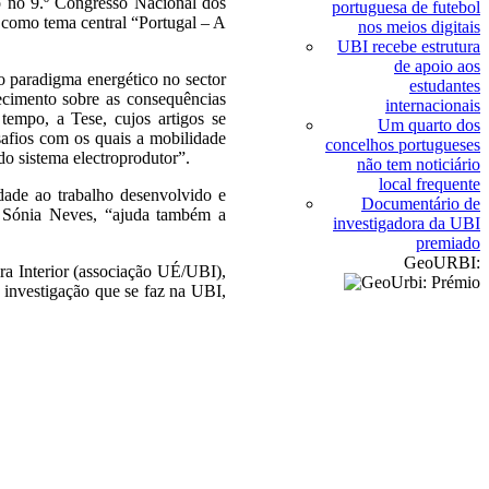
o no 9.º Congresso Nacional dos
portuguesa de futebol
como tema central “Portugal – A
nos meios digitais
UBI recebe estrutura
de apoio aos
o paradigma energético no sector
estudantes
ecimento sobre as consequências
internacionais
tempo, a Tese, cujos artigos se
Um quarto dos
esafios com os quais a mobilidade
concelhos portugueses
do sistema electroprodutor”.
não tem noticiário
local frequente
idade ao trabalho desenvolvido e
Documentário de
a Sónia Neves, “ajuda também a
investigadora da UBI
premiado
GeoURBI:
ra Interior (associação UÉ/UBI),
investigação que se faz na UBI,