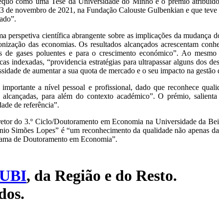
 aequo como uma Tese da Universidade do Minho e o prémio atribuíd
23 de novembro de 2021, na Fundação Calouste Gulbenkian e que teve 
tado”.
a perspetiva científica abrangente sobre as implicações da mudança d
rbonização das economias. Os resultados alcançados acrescentam conh
ões de gases poluentes e para o crescimento económico”. Ao mesmo 
icas indexadas, “providencia estratégias para ultrapassar alguns dos d
ssidade de aumentar a sua quota de mercado e o seu impacto na gestão 
é importante a nível pessoal e profissional, dado que reconhece qual
 alcançadas, para além do contexto académico”. O prémio, salient
ade de referência”.
iretor do 3.º Ciclo/Doutoramento em Economia na Universidade da Bei
io Simões Lopes” é “um reconhecimento da qualidade não apenas da 
grama de Doutoramento em Economia”.
UBI
, da Região e do Resto.
dos.