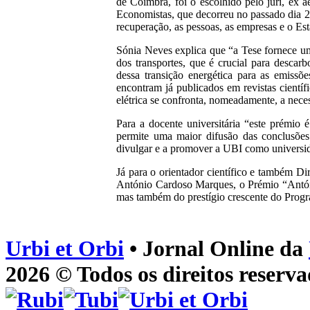
de Coimbra, foi o escolhido pelo júri, ex
Economistas, que decorreu no passado dia 
recuperação, as pessoas, as empresas e o Es
Sónia Neves explica que “a Tese fornece um
dos transportes, que é crucial para desca
dessa transição energética para as emiss
encontram já publicados em revistas científ
elétrica se confronta, nomeadamente, a nece
Para a docente universitária “este prémio 
permite uma maior difusão das conclusões
divulgar e a promover a UBI como universid
Já para o orientador científico e também D
António Cardoso Marques, o Prémio “Antón
mas também do prestígio crescente do Pro
Urbi et Orbi
• Jornal Online da
2026 © Todos os direitos reserva