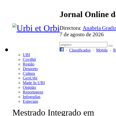
Jornal Online 
Directora:
Anabela Grad
7 de agosto de 2026
·
Classificados
·
Mobile
·
R
UBI
Covilhã
Região
Desporto
Cultura
GeoUrbi
Made In UBI
Opinião
Reportagens
Infografias
Especiais
Mestrado Integrado em