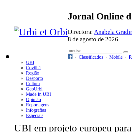
Jornal Online 
Directora:
Anabela Grad
8 de agosto de 2026
·
Classificados
·
Mobile
·
R
UBI
Covilhã
Região
Desporto
Cultura
GeoUrbi
Made In UBI
Opinião
Reportagens
Infografias
Especiais
UBI em projeto europeu para