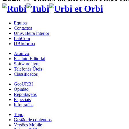
Equipa
Contactos
Univ. Beira Interior
LabCom
UBInforma
Arquivo
Estatuto Editorial
Software livre
Telefones Úteis
Classificados
GeoURBI
Opinião
Reportagens
Especiais
Infografias
Topo
Gestão de conteúdos
Versões Mobile