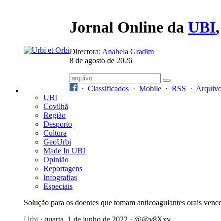
Jornal Online da
UBI
Directora:
Anabela Gradim
8 de agosto de 2026
·
Classificados
·
Mobile
·
RSS
·
Arquiv
UBI
Covilhã
Região
Desporto
Cultura
GeoUrbi
Made In UBI
Opinião
Reportagens
Infografias
Especiais
Solução para os doentes que tomam anticoagulantes orais ve
Urbi
· quarta, 1 de junho de 2022 · @@y8Xxv