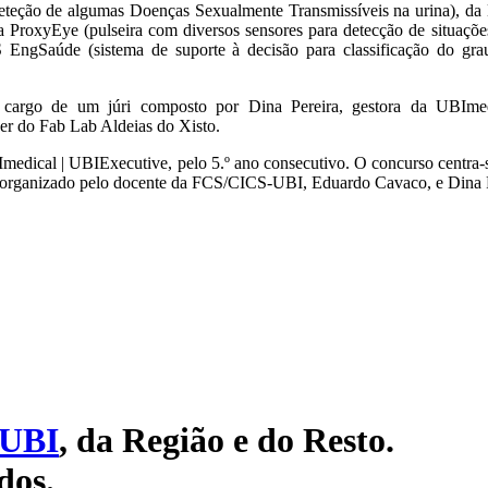
eteção de algumas Doenças Sexualmente Transmissíveis na urina), da M
da ProxyEye (pulseira com diversos sensores para detecção de situaçõ
EngSaúde (sistema de suporte à decisão para classificação do gra
a cargo de um júri composto por Dina Pereira, gestora da UBIm
r do Fab Lab Aldeias do Xisto.
Imedical | UBIExecutive, pelo 5.º ano consecutivo. O concurso centra-s
. É organizado pelo docente da FCS/CICS-UBI, Eduardo Cavaco, e Dina 
UBI
, da Região e do Resto.
dos.