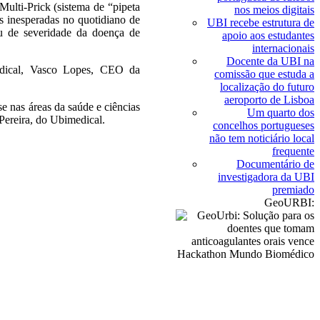
ulti-Prick (sistema de “pipeta
nos meios digitais
es inesperadas no quotidiano de
UBI recebe estrutura de
u de severidade da doença de
apoio aos estudantes
internacionais
Docente da UBI na
edical, Vasco Lopes, CEO da
comissão que estuda a
localização do futuro
aeroporto de Lisboa
e nas áreas da saúde e ciências
Um quarto dos
Pereira, do Ubimedical.
concelhos portugueses
não tem noticiário local
frequente
Documentário de
investigadora da UBI
premiado
GeoURBI: