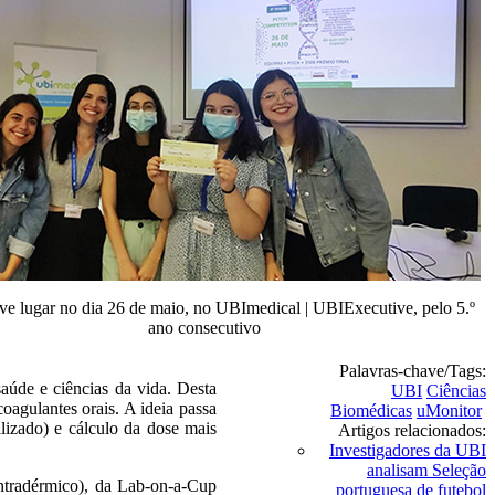
eve lugar no dia 26 de maio, no UBImedical | UBIExecutive, pelo 5.º
ano consecutivo
Palavras-chave/Tags:
úde e ciências da vida. Desta
UBI
Ciências
agulantes orais. A ideia passa
Biomédicas
uMonitor
izado) e cálculo da dose mais
Artigos relacionados:
Investigadores da UBI
analisam Seleção
ntradérmico), da Lab-on-a-Cup
portuguesa de futebol