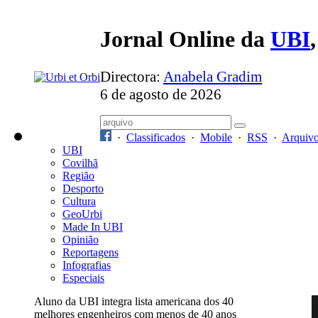
Jornal Online da
UBI
Directora:
Anabela Gradim
6 de agosto de 2026
·
Classificados
·
Mobile
·
RSS
·
Arquiv
UBI
Covilhã
Região
Desporto
Cultura
GeoUrbi
Made In UBI
Opinião
Reportagens
Infografias
Especiais
Aluno da UBI integra lista americana dos 40
melhores engenheiros com menos de 40 anos