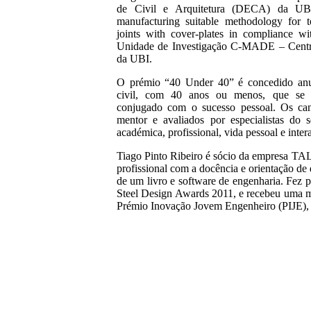
de Civil e Arquitetura (DECA) da UBI
manufacturing suitable methodology for to
joints with cover-plates in compliance wi
Unidade de Investigação C-MADE – Centro 
da UBI.
O prémio “40 Under 40” é concedido anua
civil, com 40 anos ou menos, que se d
conjugado com o sucesso pessoal. Os can
mentor e avaliados por especialistas do s
académica, profissional, vida pessoal e int
Tiago Pinto Ribeiro é sócio da empresa TAL
profissional com a docência e orientação de 
de um livro e software de engenharia. Fez 
Steel Design Awards 2011, e recebeu uma m
Prémio Inovação Jovem Engenheiro (PIJE),